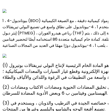
CHARACTER
1 ، 4-بيوتانديول (BDO) هو مادة كيميائية عضوية مهمة ومواد كيميائية دقيقة ، مع الصيغة الكيميائية C4H10O2 والوزن الجزيئي 90.12. مظهره سائل زيتي عديم اللون أو أصفر فاتح ، قابل
للذوبان في الميثانول والإيثانول والأسيتون ، قابل للذوبان قليلاً في الأثير ، ومختلط بالماء. يستخدم 1 ، 4-بيوتانديول على نطاق واسع في تصنيع البولي تيريفثالات (PBT) ، بولي رباعي ميثيل
إيثر ديول (PTMEG) ، رباعي هيدرو الفوران (THF) والبولي يوريثان ، إلخ. المواد الخام الأساسية مثل إنتاج البلاستيك عالي الأداء ، ودنة عالية المرونة (ألياف ليكرا). بالإضافة إلى ذلك ، يتم
استخدامه أيضًا لتحضير فيتامين B6 والأدوية والمبيدات الحشرية ومبيدات الأعشاب والمذيبات والملدنات ومواد التشحيم وعوامل الترطيب لعمليات مختلفة. كمادة خام كيميائية متعددة
APPLICATIONS
(1) إنتاج البوليستر والبولي يوريثان: 1 ، 4-بيوتانديول هو المادة الخام الرئيسية لإنتاج البولي تيريفثالات بوتيرول (PBT) والبولي يوريثين (PU). PBT هو نوع من اللدائن
إلكترونية وقطع غيار السيارات والمعدات الميكانيكية ؛ PU لديه
(2) تخليق المخدرات: 1 ، 4-بيوتانديول هو وسيط لمجموعة متنوعة من الأدوية ، ويلعب دورًا رئيسيًا في تخليق المضادات الحيوية ومضادات الاكتئاب ومضادات
الهيستامين وفيتامين ب 6 وبعض الأدوية المضادة للسرطان.
(3) المرطبات والمذيبات: غالبًا ما يستخدم 1 ، 4-بيوتانيديول كمرطب ومذيب في مستحضرات التجميل بسبب خصائصه الجيدة في الترطيب والذوبان ، ويستخدم في
تصنيع أقنعة الوجه والشامبو والبلسم وغيرها من المنتجات.