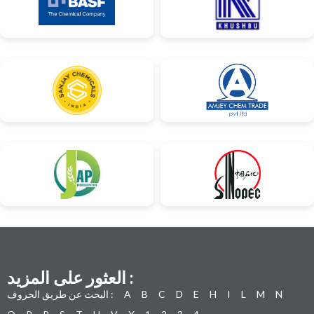
العثور على المزيد :
N
M
L
I
H
E
D
C
B
A
البحث عن طريق الحروف :