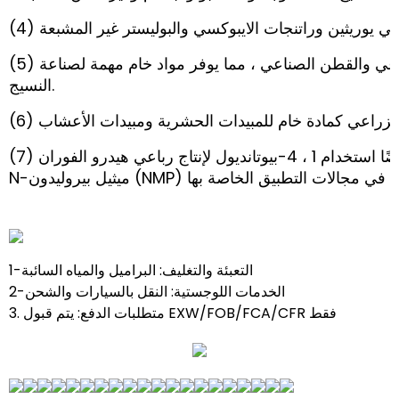
(5) المواد الخام لمنتجات الألياف: يمكن استخدام 1 ، 4-بيوتانديول لتصنيع منتجات الألياف مثل الحرير الاصطناعي والقطن الصناعي ، مما يوفر مواد خام مهمة لصناعة
النسيج.
(7) إنتاج المواد الكيميائية ذات القيمة المضافة العالية: يمكن أيضًا استخدام 1 ، 4-بيوتانديول لإنتاج رباعي هيدرو الفوران (THF) ، & gamma ؛-بوتيلولاكتون (GBL) و
INDICATORS
ABILITIES
1-التعبئة والتغليف: البراميل والمياه السائبة
2-الخدمات اللوجستية: النقل بالسيارات والشحن
3. متطلبات الدفع: يتم قبول EXW/FOB/FCA/CFR فقط
فخري