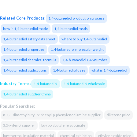
Related Core Products:
1,4-butanediol production process
how is 1,4-butanediol made
1,4-butanediol msds
1,4-butanediol safety data sheet
where to buy 1,4-butanediol
1,4-butanediol properties
1,4-butanediol molecular weight
1,4-butanediol chemical formula
1,4-butanediol CAS number
1,4-butanediol applications
1,4-butanediol uses
what is 1,4-butanediol
Industry Terms:
1,4-butanediol
1,4-butanediol wholesale
1,4-butanediol supplier China
Popular Searches:
n-1,3-dimethylbutyl-n'-phenyl-p-phenylenediamine supplier
diketene price
3,5-xylenol supplier
buy polybutylene succinate
buy thermal insulation material
chemical exhibition
ethylene oxide price