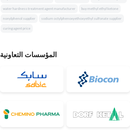
water hardness treatment agent manufacturer
buy methyl ethyl ketone
nonylphenol supplier
sodium octylphenoxyethoxyethyl sulfonate supplier
curing agent price
المؤسسات التعاونية