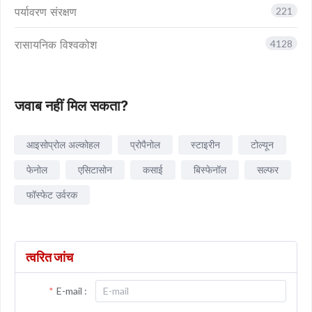
पर्यावरण संरक्षण
221
रासायनिक विश्वकोश
4128
जवाब नहीं मिल सकता?
आइसोप्रोल अल्कोहल
प्रोपैनोल
स्टाइरीन
टोल्यून
फेनोल
एसिटासोन
कसाई
बिस्फेनॉल
सल्फर
फॉस्फेट उर्वरक
त्वरित जांच
E-mail :