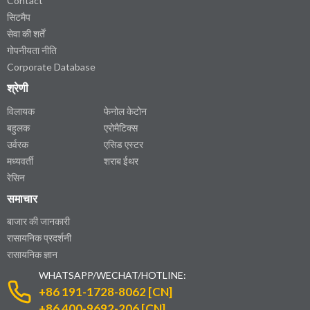
Contact
सिटमैप
सेवा की शर्तें
गोपनीयता नीति
Corporate Database
श्रेणी
विलायक
फेनोल केटोन
बहुलक
एरोमैटिक्स
उर्वरक
एसिड एस्टर
मध्यवर्ती
शराब ईथर
रेसिन
समाचार
बाजार की जानकारी
रासायनिक प्रदर्शनी
रासायनिक ज्ञान
WHATSAPP/WECHAT/HOTLINE:
+86 191-1728-8062 [CN]
+86 400-9692-206 [CN]