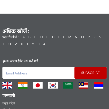
अधिक खोजें :
पत्र से खोजें :
A
B
C
D
E
H
I
L
M
N
O
P
R
S
T
U
V
X
1
2
3
4
कृपया अपना ईमेल पता दर्ज करें
SUBSCRIBE
जानकारी
हमारे बारे में