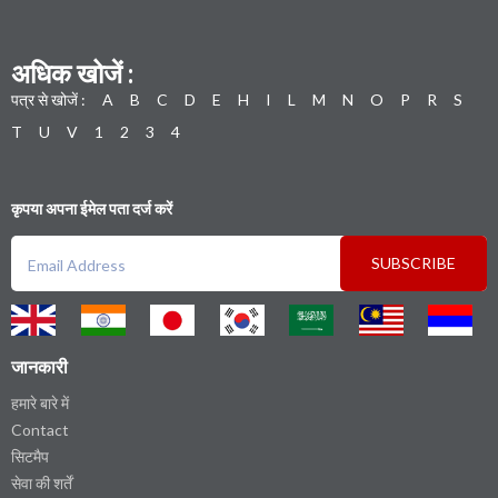
अधिक खोजें :
पत्र से खोजें :
A
B
C
D
E
H
I
L
M
N
O
P
R
S
T
U
V
1
2
3
4
कृपया अपना ईमेल पता दर्ज करें
SUBSCRIBE
जानकारी
हमारे बारे में
Contact
सिटमैप
सेवा की शर्तें