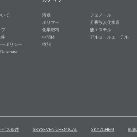
ついて
溶媒
フェノール
ポリマー
芳香族炭化水素
ップ
化学肥料
酸エステル
条件
中間体
アルコールエーテル
シーポリシー
樹脂
 Database
ービス条件
SKYSEVEN CHEMICAL
SKY7CHEM
888