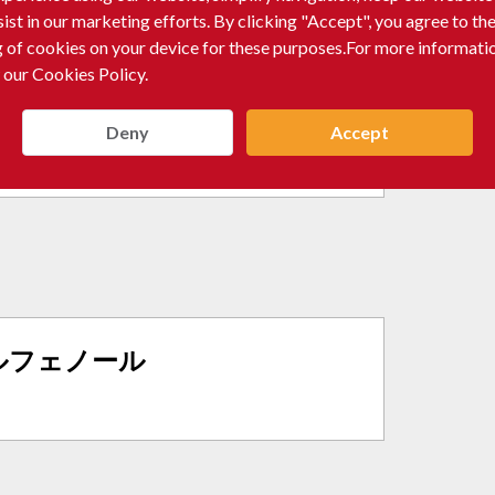
sist in our marketing efforts. By clicking "Accept", you agree to th
g of cookies on your device for these purposes.For more informati
 our Cookies Policy.
ル
|
Purity:
99.50%
Deny
Accept
W)
チルフェノール