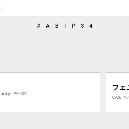
#
A
B
I
P
3
4
フェ
urity:
99.00%
CAS:
98