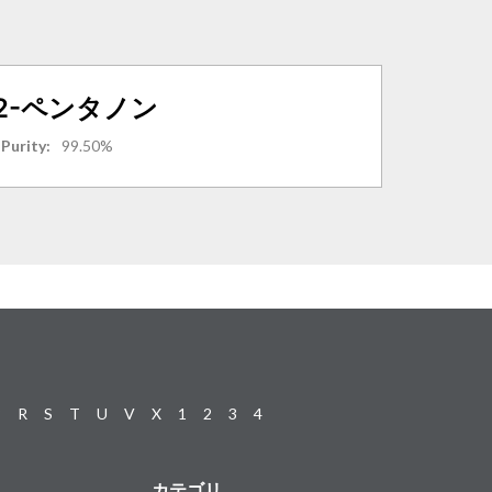
-2-ペンタノン
|
Purity:
99.50%
P
R
S
T
U
V
X
1
2
3
4
カテゴリ