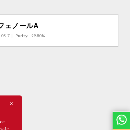
フェノールa
-05-7
|
Purity:
99.80%
nce
 safe