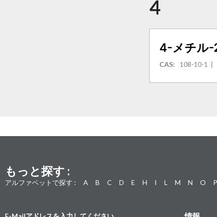
4
4-メチル
CAS:
108-10-1
もっと探す :
アルファベットで探す :
A
B
C
D
E
H
I
L
M
N
O
情報
E-Mailアドレスを入力してください