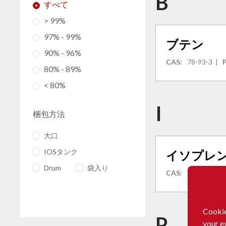
B
すべて
> 99%
97% - 99%
ブテン
90% - 96%
CAS:
78-93-3
|
P
80% - 89%
< 80%
I
梱包方法
大口
IOSタンク
イソプレ
Drum
袋入り
CAS:
2855-13-2
Cookie
P
your e