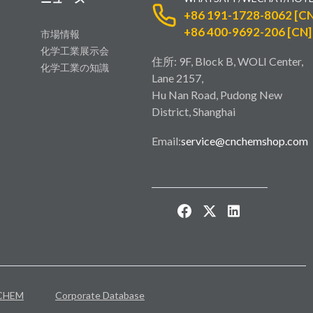
+86 191-1728-8062 [CN
+86 400-9692-206 [CN]
市場情報
化学工業展示会
住所: 9F, Block B, WOLI Center,
化学工業の知識
Lane 2157,
Hu Nan Road, Pudong New
District, Shanghai
Email:
service@cnchemshop.com
CHEM
Corporate Database