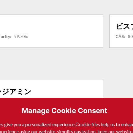
ビス
urity:
99.70%
CAS:
80
ンジアミン
Manage Cookie Consent
s give you a personalized experience,Сookie files help us to enha
xperience using our website, simplify navigation, keep our website