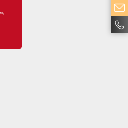
e
on,