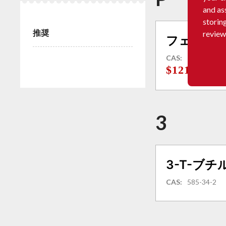
and as
storin
推奨
review
フェノー
CAS:
108-95-2
$1215
(CN·EX
3
3-T-ブ
CAS:
585-34-2