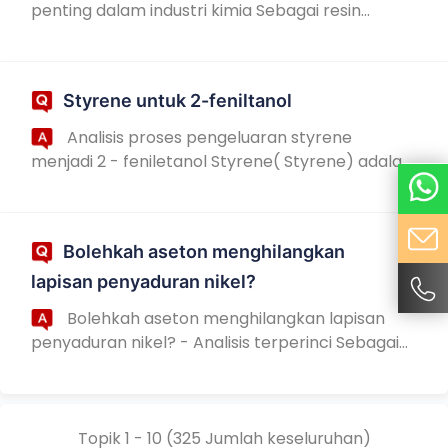
penting dalam industri kimia Sebagai resin
sintetik yang biasa, resin fenolik digunakan
secara meluas dalam industri automotif,
pembinaan...
Styrene untuk 2-feniltanol
Analisis proses pengeluaran styrene
menjadi 2 - feniletanol Styrene( Styrene) adalah
bahan mentah kimia organik yang penting,
digunakan secara meluas dalam pembuatan
polistirena, ...
Bolehkah aseton menghilangkan
lapisan penyaduran nikel?
Bolehkah aseton menghilangkan lapisan
penyaduran nikel? - Analisis terperinci Sebagai
proses rawatan permukaan yang biasa, lapisan
berlapis nikel digunakan secara meluas dalam
men...
Topik 1 - 10 (325 Jumlah keseluruhan)