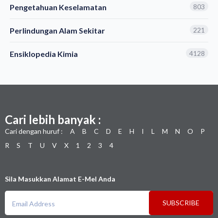
Pengetahuan Keselamatan
803
Perlindungan Alam Sekitar
221
Ensiklopedia Kimia
4128
Cari lebih banyak :
Cari dengan huruf :
A
B
C
D
E
H
I
L
M
N
O
P
R
S
T
U
V
X
1
2
3
4
Sila Masukkan Alamat E-Mel Anda
SUBSCRIBE