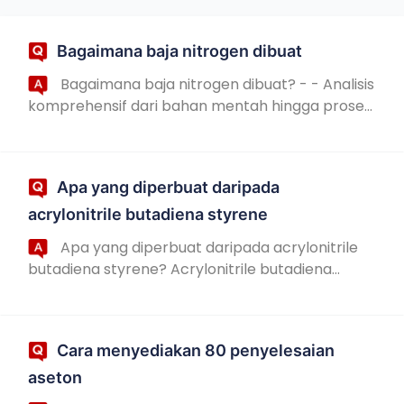
Bagaimana baja nitrogen dibuat
Bagaimana baja nitrogen dibuat? - - Analisis
komprehensif dari bahan mentah hingga proses
pengeluaran Baja nitrogen adalah sejenis baja
kimia yang biasa digunakan dalam pertanian....
Apa yang diperbuat daripada
acrylonitrile butadiena styrene
Apa yang diperbuat daripada acrylonitrile
butadiena styrene? Acrylonitrile butadiena
styrene( ABS pendek) adalah plastik
kejuruteraan yang banyak digunakan dalam
pelbagai industri...
Cara menyediakan 80 penyelesaian
aseton