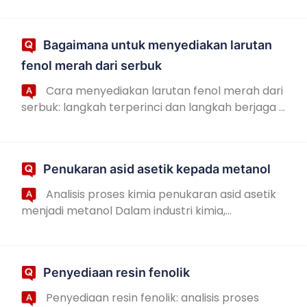
dalam plastik, getah, serat sintetik dan industri ...
Bagaimana untuk menyediakan larutan
fenol merah dari serbuk
Cara menyediakan larutan fenol merah dari
serbuk: langkah terperinci dan langkah berjaga -
jaga Penyelesaian fenol merah adalah petunjuk
yang biasa digunakan dalam eksperimen kimi...
Penukaran asid asetik kepada metanol
Analisis proses kimia penukaran asid asetik
menjadi metanol Dalam industri kimia,
penukaran asid asetik kepada metanol adalah
proses tindak balas yang penting. Asid asetik dan
met...
Penyediaan resin fenolik
Penyediaan resin fenolik: analisis proses