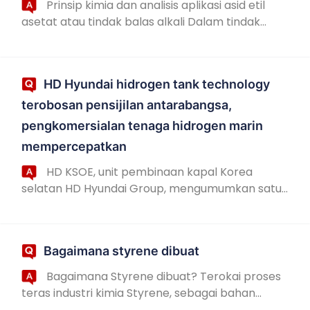
Prinsip kimia dan analisis aplikasi asid etil
asetat atau tindak balas alkali Dalam tindak
balas kimia, etil asetat adalah pelarut organik
yang banyak digunakan, dan aplikasinya m...
HD Hyundai hidrogen tank technology
terobosan pensijilan antarabangsa,
pengkomersialan tenaga hidrogen marin
mempercepatkan
HD KSOE, unit pembinaan kapal Korea
selatan HD Hyundai Group, mengumumkan satu
kejayaan teknologi utama. Sistem penebat
vakum penyimpanan dan pengangkutan
hidrogen cecair yang diba...
Bagaimana styrene dibuat
Bagaimana Styrene dibuat? Terokai proses
teras industri kimia Styrene, sebagai bahan
mentah kimia yang penting, banyak digunakan