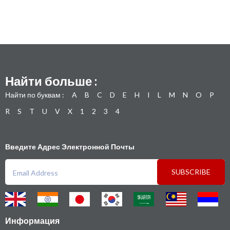
Найти больше :
Найти по буквам :
A
B
C
D
E
H
I
L
M
N
O
P
R
S
T
U
V
X
1
2
3
4
Введите Адрес Электронной Почты
SUBSCRIBE
Информация