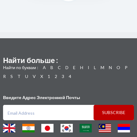
Найти больше :
Найти по буквам :
A
B
C
D
E
H
I
L
M
N
O
P
R
S
T
U
V
X
1
2
3
4
Введите Адрес Электронной Почты
SUBSCRIBE