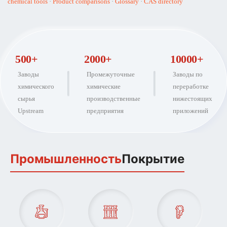
chemical tools
·
Product comparisons
·
Glossary
·
CAS directory
500+
2000+
10000+
Заводы
Промежуточные
Заводы по
химического
химические
переработке
сырья
производственные
нижестоящих
Upstream
предприятия
приложений
Промышленность
Покрытие