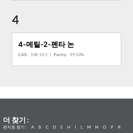
4
4-메틸-2-펜타 논
CAS:
108-10-1
|
Purity:
99.50%
더 찾기 :
편지로 찾기 :
A
B
C
D
E
H
I
L
M
N
O
P
R