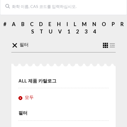
#
A
B
C
D
E
H
I
L
M
N
O
P
R
S
T
U
V
1
2
3
4
필터
ALL 제품 카탈로그
모두
필터