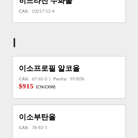
히드라진 수화물
CAS:
10217-52-4
I
이소프로필 알코올
CAS:
67-63-0
|
Purity:
99.80%
$915
(CN·EXW)
이소부탄올
CAS:
78-83-1