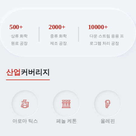
500+
2000+
10000+
상류 화학
중류 화학
다운 스트림 응용 프
원료 공장
제조 공장
로그램 처리 공장
산업
커버리지
아로마 틱스
페놀 케톤
올레핀