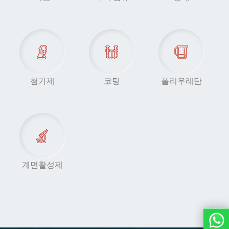
첨가제
코팅
폴리우레탄
계면활성제