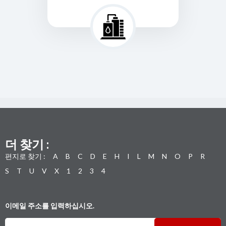
더 찾기 :
편지로 찾기 :
A
B
C
D
E
H
I
L
M
N
O
P
R
S
T
U
V
X
1
2
3
4
이메일 주소를 입력하십시오.