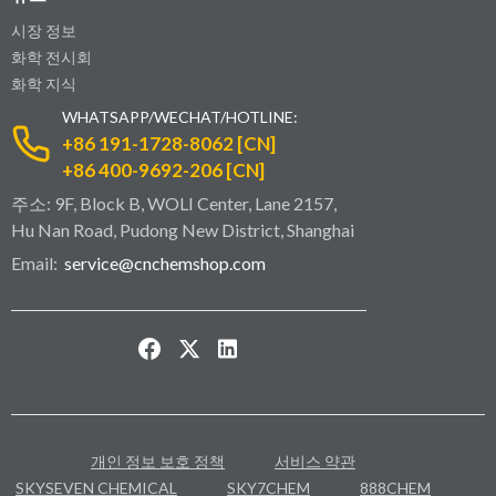
시장 정보
화학 전시회
화학 지식
WHATSAPP/WECHAT/HOTLINE:
+86 191-1728-8062 [CN]
+86 400-9692-206 [CN]
주소: 9F, Block B, WOLI Center, Lane 2157,
Hu Nan Road, Pudong New District, Shanghai
Email:
service@cnchemshop.com
개인 정보 보호 정책
서비스 약관
SKYSEVEN CHEMICAL
SKY7CHEM
888CHEM