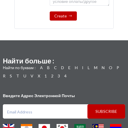
Create
Найти больше :
Найти по буквам :
A
B
C
D
E
H
I
L
M
N
O
P
R
S
T
U
V
X
1
2
3
4
Введите Адрес Электронной Почты
SUBSCRIBE