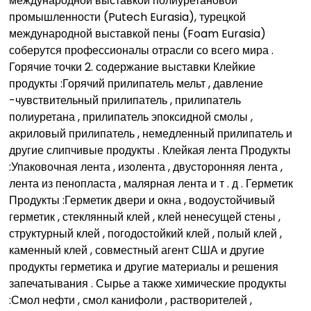
международной выставкой полиуретановой
промышленности (Putech Eurasia), турецкой
международной выставкой пены (Foam Eurasia)
соберутся профессионалы отрасли со всего мира .
Горячие точки 2. содержание выставки Клейкие
продукты :Горячий прилипатель мельт , давление
-чувствительный прилипатель , прилипатель
полиуретана , прилипатель эпоксидной смолы ,
акриловый прилипатель , немедленный прилипатель и
другие слипчивые продукты . Клейкая лента Продукты
:Упаковочная лента , изолента , двусторонняя лента ,
лента из пенопласта , малярная лента и т . д . Герметик
Продукты :Герметик двери и окна , водоустойчивый
герметик , стеклянный клей , клей ненесущей стены ,
структурный клей , погодостойкий клей , полый клей ,
каменный клей , совместный агент США и другие
продукты герметика и другие материалы и решения
запечатывания . Сырье а также химические продукты
:Смол нефти , смол канифоли , растворителей ,