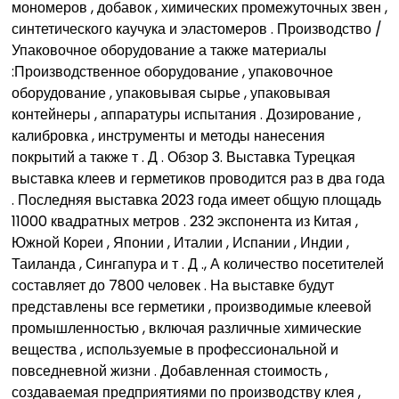
мономеров , добавок , химических промежуточных звен ,
синтетического каучука и эластомеров . Производство /
Упаковочное оборудование а также материалы
:Производственное оборудование , упаковочное
оборудование , упаковывая сырье , упаковывая
контейнеры , аппаратуры испытания . Дозирование ,
калибровка , инструменты и методы нанесения
покрытий а также т . Д . Обзор 3. Выставка Турецкая
выставка клеев и герметиков проводится раз в два года
. Последняя выставка 2023 года имеет общую площадь
11000 квадратных метров . 232 экспонента из Китая ,
Южной Кореи , Японии , Италии , Испании , Индии ,
Таиланда , Сингапура и т . Д ., А количество посетителей
составляет до 7800 человек . На выставке будут
представлены все герметики , производимые клеевой
промышленностью , включая различные химические
вещества , используемые в профессиональной и
повседневной жизни . Добавленная стоимость ,
создаваемая предприятиями по производству клея ,