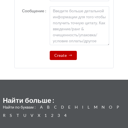
Сообщение :
Create
Найти больше :
Найти по буквам :
A
B
C
D
E
H
I
L
M
N
O
P
R
S
T
U
V
X
1
2
3
4